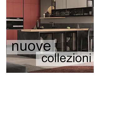
Vieni a trovarci avremo il piacere di
presentarti le nostre nuove collezioni
accompagnandoti nella scoperta del
design più vicino ai tuoi gusti.
Come sempre mettiamo a tua
disposizione la nostra professionalità e
assistenza per seguirti passo passo dalla
creazione del tuo progetto fino al